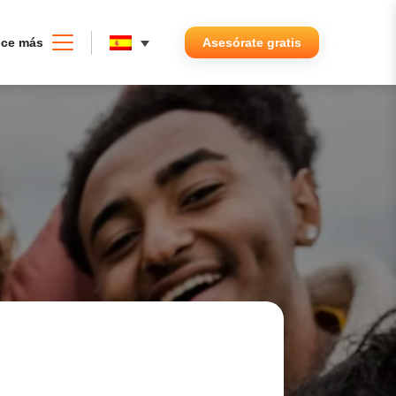
ce más
Asesórate gratis