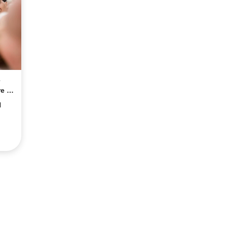
e
e la
l