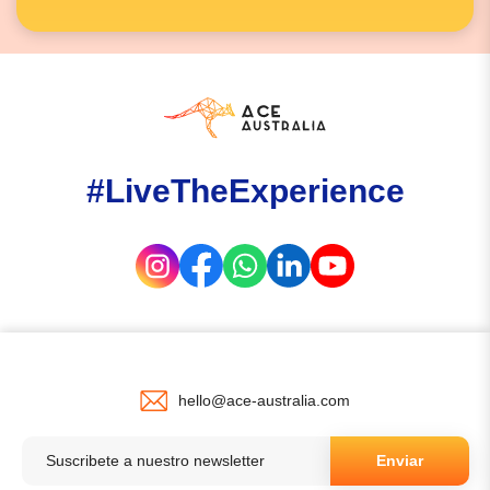
#LiveTheExperience
hello@ace-australia.com
Enviar