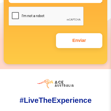
#LiveTheExperience