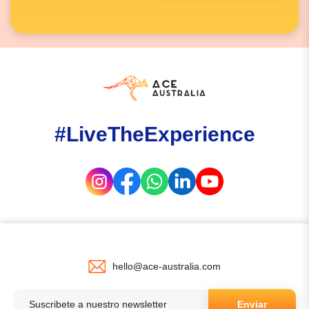
#LiveTheExperience
hello@ace-australia.com
Enviar