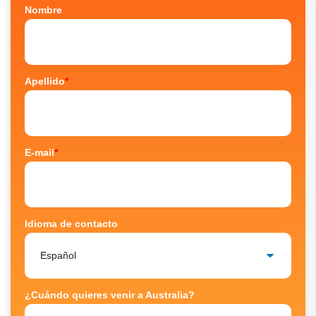
Nombre
Apellido
*
E-mail
*
Idioma de contacto
¿Cuándo quieres venir a Australia?