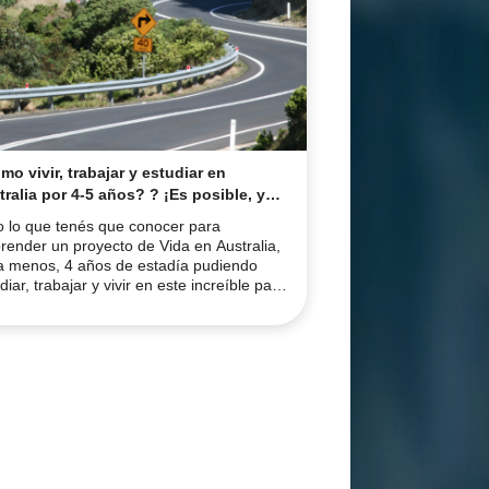
o vivir, trabajar y estudiar en
ralia por 4-5 años? ? ¡Es posible, y
 el
 lo que tenés que conocer para
ino a la residencia!
ender un proyecto de Vida en Australia,
a menos, 4 años de estadía pudiendo
diar, trabajar y vivir en este increíble país!
 los beneficios son inmejorables, y el
uro es prometedor para emprender
ectos personales y profesionales con un
 estilo de Vida! Continúa y conocerás
s los detalles!