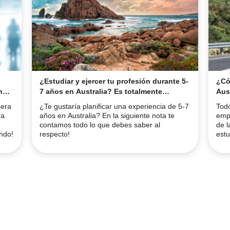
¿Estudiar y ejercer tu profesión durante 5-
¿Cóm
n
7 años en Australia? Es totalmente
Aust
posible!
abre
rera
¿Te gustaría planificar una experiencia de 5-7
Todo
cam
ra
años en Australia? En la siguiente nota te
empr
contamos todo lo que debes saber al
de l
endo!
respecto!
estu
Hoy,
fut
proy
gran
todo