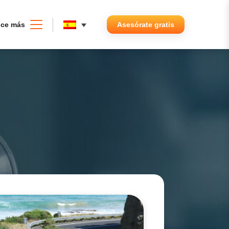
ce más
Asesórate gratis