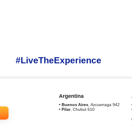
#LiveTheExperience
Argentina
• Buenos Aires
, Azcuenaga 942
• Pilar
, Chubut 610