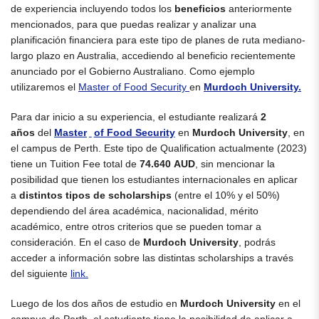
de experiencia incluyendo todos los
beneficios
anteriormente
mencionados, para que puedas realizar y analizar una
planificación financiera para este tipo de planes de ruta mediano-
largo plazo en Australia, accediendo al beneficio recientemente
anunciado por el Gobierno Australiano. Como ejemplo
utilizaremos el
Ma
ster of Food Security
en
Murdoch University.
Para dar inicio a su experiencia, el estudiante realizará
2
años
del
Master
of Food Security
en
Murdoch University
, en
el campus de
Perth. Este tipo de Qualification actualmente (2023)
tiene un Tuition Fee total de
74.640 AUD
, sin mencionar la
posibilidad que tienen los estudiantes internacionales en aplicar
a
distintos tipos de scholarships
(entre el 10% y el 50%)
dependiendo del área académica, nacionalidad, mérito
académico, entre otros criterios que se pueden tomar a
consideración. En el caso de
Murdoch
University
, podrás
acceder a información sobre las distintas scholarships a través
del siguiente
l
ink
.
Luego de los dos años de estudio en
Murdoch
University
en el
campus de Perth, el estudiante tiene la posibilidad de aplicar a