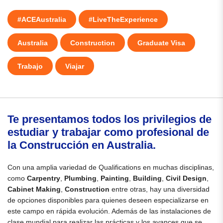
#ACEAustralia
#LiveTheExperience
Australia
Construction
Graduate Visa
Trabajo
Viajar
Te presentamos todos los privilegios de
estudiar y trabajar como profesional de
la Construcción en Australia.
Con una amplia variedad de Qualifications en muchas disciplinas,
como
Carpentry
,
Plumbing
,
Painting
,
Building
,
Civil Design
,
Cabinet Making
,
Construction
entre otras, hay una diversidad
de opciones disponibles para quienes deseen especializarse en
este campo en rápida evolución. Además de las instalaciones de
clase mundial para realizar las prácticas y los avances que se